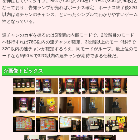
を伸ばしていくタイプ。BIGで70G(約210枚)・REGで30G(約90枚)と
なっており、告知ランプが光ればボーナス確定、ボーナス終了後32G
以内は連チャンのチャンス、といったシンプルでわかりやすいゲーム
性となっている。
連チャンのカギを握るのは5段階の内部モードで、2段階目のモード
へ移行すれば78G以内の連チャンが確定。3段階以上のモード移行で
32G以内の連チャンが確定するうえ、同モードがループ。最上位のモ
ードなら約90％で32G以内の連チャンが期待できる仕様だ。
☆画像トピックス