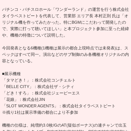
パチンコ・パチスロホール「ワンダーランド」の運営を行う株式会社
タイラベストビートを代表して、営業部 エリア長 本村正則 氏は「オ
リジナル機を作ってみたかった。特にBGMにこだわって開発したの
で、実際に打って聴いてほしい」と本プロジェクト参加に至った経緯
や、機種の特徴について説明した。
今回発表となる6機種(1機種は展示の都合上現時点では未発表)は、ス
ペックはすべて同一。演出などのサブ制御のみ各機種オリジナルの内
容となっている。
■展示機種
「タマどき！」：株式会社コンチェルト
「BELLE CITY」：株式会社ザ・シティ
「どき！すろ」：株式会社ジェーピーエス
「花娘」：株式会社JIN
「SLOT WONDER AGENTS」：株式会社タイラベストビート
※残り1社は展示準備の都合により不参加
機種の仕様は、純増約3.0枚/GのAT(疑似ボーナス)の連チャンで出玉