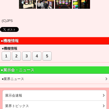
(C)JPS
●機種情報
●機種情報
1
2
3
4
5
●展示会・ニュース
●業界ニュース
展示会速報
業界トピックス