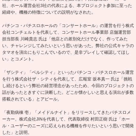
社、ホール運営会社3社の代表による、本プロジェクト参加に至った
経緯や、機種の特徴についての説明がなされた。
パチンコ・パチスロホールの「コンサートホール」の運営を行う株式
会社コンチェルトを代表して、コンサートホール事業部 店舗運営部
担当部長 川崎貴志 氏は「他店との差別化だけでなく、作ってみた
い、チャレンジしてみたいという思いがあった。弊社の公式キャラの
タマオを演出にもりこんでいるので、是非プレイして確認してほし
い」とコメント。
「ザシティ」「ベルシティ」といったパチンコ・パチスロホール運営
を行う株式会社ザ・シティを代表して、広報室 坂本真一 氏は「挑戦
し続けるという弊社の経営理念があったため、今回のプロジェクトの
話があったときすぐに決断した。どこか懐かしいと思える演出が多数
搭載されている」とアピール。
「夜勤病棟 壱」「メイドルナイト」をリリースしてきたパチスロメ
ーカー、株式会社JINを代表して、代表取締役 村田正樹 氏は「ホー
ル・ユーザーのニーズに応えられる機種を作りたいという思いで開発
した」と説明。