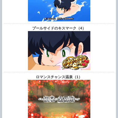
プールサイドのキスマーク（4）
ロマンスチャンス温泉（1）