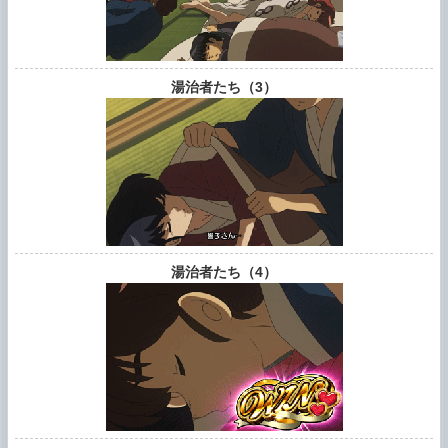
湯治者たち（3）
湯治者たち（4）