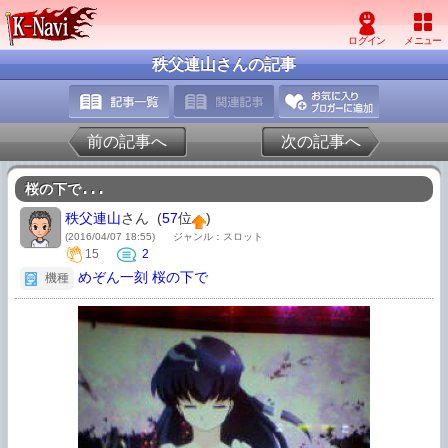
秩父連山さんの記事
前の記事へ
次の記事へ
桜の下で...
秩父連山
さん (
57
位
)
(2016/04/07 18:55)
ジャンル：スロット
15
2
めぞん一刻 桜の下で
機種