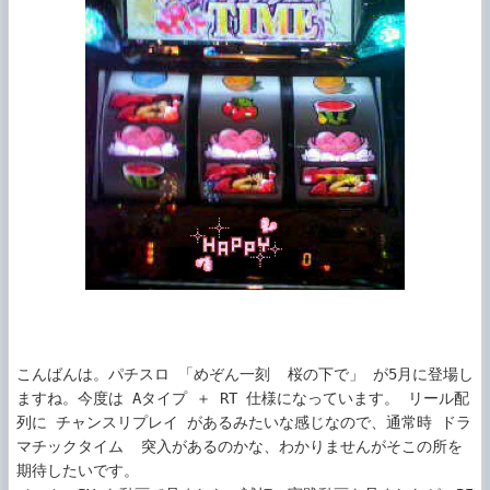
こんばんは。パチスロ 「めぞん一刻  桜の下で」 が5月に登場し
ますね。今度は Aタイプ ＋ RT 仕様になっています。 リール配
列に チャンスリプレイ があるみたいな感じなので、通常時 ドラ
マチックタイム  突入があるのかな、わかりませんがそこの所を
期待したいです。
