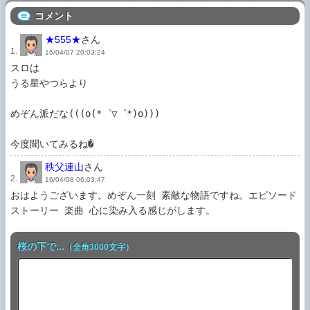
コメント
★555★
さん
1.
16/04/07 20:03:24
スロは

うる星やつらより

めぞん派だな(((o(*゜▽゜*)o)))

秩父連山
さん
2.
16/04/08 06:03:47
おはようございます。めぞん一刻 素敵な物語ですね。エピソード 
ストーリー 楽曲 心に染み入る感じがします。
桜の下で...
（全角3000文字）