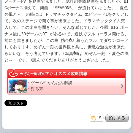
メーカーPV を動画で見ました。試打の実践動画を見ましたが、BI
Gボーナス揃えて、楽曲 「SEASONS」 が流れていました。～夏色
の風と～  の時には ドラマチックタイム エピソード1をクリアし
て、次のステージで聞く事が出来ました。ドラマチックタイム突
入して、この楽曲を聞きたい、そんな感じでした。今回 BIG ボー
ナス後に30ゲームのRT があるので、遊技でフルコーラス聞ける、
前にも書きましたが、この曲 携帯�J 着うたフル でダウンロード
してあります。めぞん一刻の世界観と共に、素敵な遊技が出来た
らいいな、そう考えています。(写真�Hは めぞん一刻 ～夏色の風
と～  です。)読んでくださりありがとうございました。
オススメ攻略情報
めぞん一刻 桜の下で
ゲーム性かんたん解説
打ち方
15