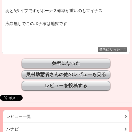
あとAタイプですがボーナス確率が重いのもマイナス

液晶無しでこのボナ確は地獄です

参考になった：4
奥村助慧者さんの他のレビューも見る
レビュー一覧
ハナビ