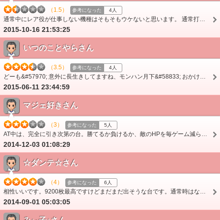
（1.5）
参考になった
4人
通常中にレア役が仕事しない機種はそもそもウケないと思います。 通常打ってて苦痛です。 せっかく引いても何のためのレア役なのか？ 熱くなれる場所が、ほとんど無い…
2015-10-16 21:53:25
いつのことやらさん
（3.5）
参考になった
4人
どーも&#57970; 意外に長生きしてますね、モンハン月下&#58833; おかけで、前作より楽しんでます&#58498; 先日、初の設定5または6を掴んだかもしれません。ボチ…
2015-06-11 23:44:59
マジェ好きさん
（3）
参考になった
5人
AT中は、完全に引き次第の台。勝てるか負けるか、敵のHPを毎ゲーム減らせとハラハラドキドキ叩けるのは、面白いかな。通常時は、当たるまでの消化試合。
2014-12-03 01:08:29
☆ダンテ☆さん
（4）
参考になった
6人
相性いいです。9200枚最高ですけどまだまだ出そうな台です。通常時はなかなかひま(((・・;)
2014-09-01 05:03:05