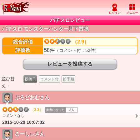
パチスロレビュー
パチスロ モンスターハンター月下雷鳴
総合評価
（2.9）
評価数
58件
（コメント付：52件）
並び替
投稿日
コメント付
拍手順
え：
ぷろどおむさん
（3.3）
参考になった
2人
コメントなし
2015-10-29 10:07:32
るーしぃさん