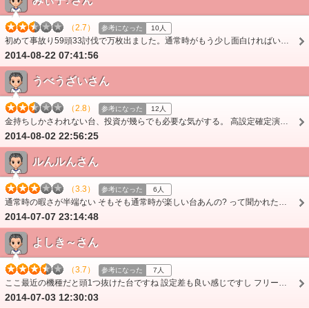
みぃ子♪さん
（2.7）
参考になった
10人
初めて事故り59頭33討伐で万枚出ました。通常時がもう少し面白ければいいのですがね
2014-08-22 07:41:56
うべうざいさん
（2.8）
参考になった
12人
金持ちしかさわれない台、投資が幾らでも必要な気がする。 高設定確定演出出て、天国スルーした時の葛藤が一番悩む。金持つかなぁ・・。と 演出がそこそこ面白い分、レ…
2014-08-02 22:56:25
ルんルんさん
（3.3）
参考になった
6人
通常時の暇さが半端ない そもそも通常時が楽しい台あんの? って聞かれたら返答に困るけど その中でも群を抜いて暇 通常時に小役が仕事しない台はダメだよ、やっぱ …
2014-07-07 23:14:48
よしき～さん
（3.7）
参考になった
7人
ここ最近の機種だと頭1つ抜けた台ですね 設定差も良い感じですし フリーズやプレミア役頼りじゃないのも◎ 低設定が辛いのはどの機種も一緒なんで、設定推測しやす…
2014-07-03 12:30:03