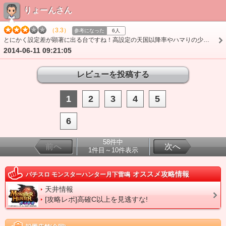
りょーんさん
（3.3）
参考になった
6人
とにかく設定差が顕著に出る台ですね！高設定の天国以降率やハマりの少なさ爆発力は現行機トップクラスでしょう！ だからこその低設定の吸い込み半端ないですね！ 500G…
2014-06-11 09:21:05
1
2
3
4
5
6
58件中
前へ
次へ
1件目～10件表示
オススメ攻略情報
パチスロ モンスターハンター月下雷鳴
天井情報
[攻略レポ]高確C以上を見逃すな!