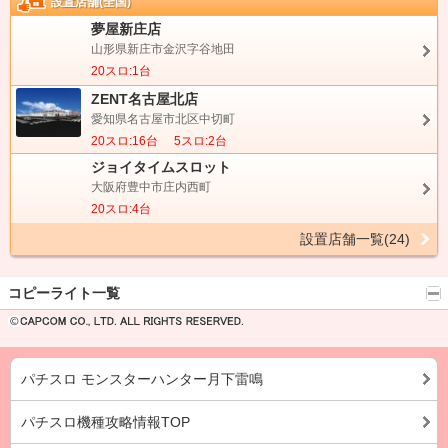
設置店舗(全国)
夢屋新庄店
山形県新庄市金沢字谷地田
20スロ:1台
ZENT名古屋北店
愛知県名古屋市北区中切町
20スロ:16台
5スロ:2台
ジョイタイムスロット
大阪府豊中市庄内西町
20スロ:4台
設置店舗一覧(24)
コピーライト一覧
パチスロ モンスターハンター月下雷鳴
パチスロ機種攻略情報TOP