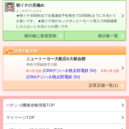
朝イチの見極め
よこはまのしんさん
★朝イチ30回転位で台風連続予告発生で100回転までに大当たり
が多いです。 ★朝イチ初のキングボンビーモード突入で内部確変
に入らないと大当たりが遅いです。
掲示板に新規投稿
掲示板一覧
設置店舗(全国)
ニュートーヨー大船店&大船会館
神奈川県鎌倉市大船
(CRAデジハネ桃太郎電鉄 SV)
4パチ:2台
0.5パチ:1台
(CRAデジハネ桃太郎電鉄 SV)
設置店舗一覧(1)
パチンコ機種攻略情報TOP
マイページTOP