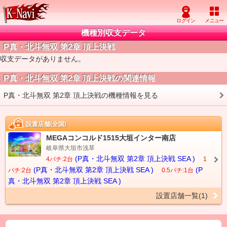
機種別収支データ
P真・北斗無双 第2章 頂上決戦
収支データがありません。
P真・北斗無双 第2章 頂上決戦の関連情報
P真・北斗無双 第2章 頂上決戦の機種情報を見る
設置店舗(全国)
MEGAコンコルド1515大垣インター南店
岐阜県大垣市浅草
(P真・北斗無双 第2章 頂上決戦 SEA )
4パチ:2台
1
(P真・北斗無双 第2章 頂上決戦 SEA )
(P
パチ:2台
0.5パチ:1台
真・北斗無双 第2章 頂上決戦 SEA )
設置店舗一覧(1)