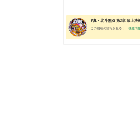
P真・北斗無双 第2章 頂上決
この機種の情報を見る：
機種情