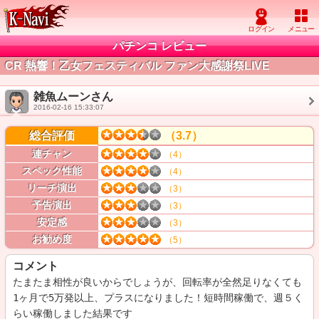
パチンコ レビュー
CR 熱響！乙女フェスティバル ファン大感謝祭LIVE
雑魚ムーンさん
2016-02-16 15:33:07
総合評価
（3.7）
連チャン
（4）
スペック性能
（4）
リーチ演出
（3）
予告演出
（3）
安定感
（3）
お勧め度
（5）
コメント
たまたま相性が良いからでしょうが、回転率が全然足りなくても

1ヶ月で5万発以上、プラスになりました！短時間稼働で、週５く
らい稼働しました結果です