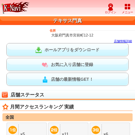
テキサス門真
住所
大阪府門真市宮前町12-12
店舗情報詳細
ホールアプリをダウンロード
お気に入り店舗に登録
店舗の最新情報GET！
店舗ステータス
月間アクセスランキング 実績
全国
×5
×11
×6