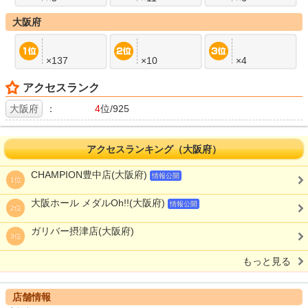
大阪府
×137
×10
×4
アクセスランク
大阪府
：
4
位/925
アクセスランキング（大阪府）
CHAMPION豊中店(大阪府)
情報公開
1位
大阪ホール メダルOh!!(大阪府)
情報公開
2位
ガリバー摂津店(大阪府)
3位
もっと見る
店舗情報