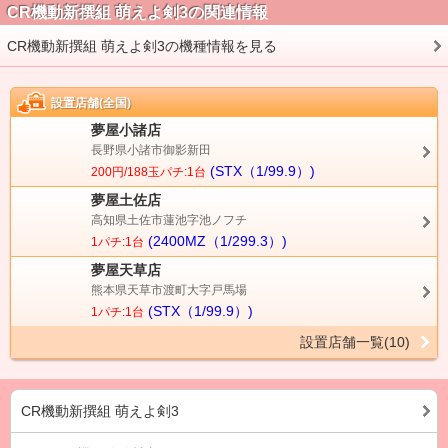
CR機動新撰組 萌えよ剣3の関連情報
CR機動新撰組 萌えよ剣3の機種情報を見る
設置店舗(全国)
夢屋小諸店
長野県小諸市御影新田
(STX（1/99.9）)
200円/188玉パチ:1台
夢屋土佐店
高知県土佐市蓮池字池ノフチ
(2400MZ（1/299.3）)
1パチ:1台
夢屋天草店
熊本県天草市渡町大字戸馬場
(STX（1/99.9）)
1パチ:1台
設置店舗一覧(10)
CR機動新撰組 萌えよ剣3