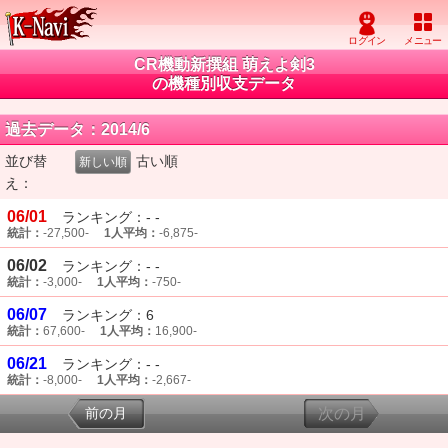
CR機動新撰組 萌えよ剣3
の機種別収支データ
過去データ：2014/6
並び替
古い順
新しい順
え：
06/01
ランキング：- -
統計：
-27,500-
1人平均：
-6,875-
06/02
ランキング：- -
統計：
-3,000-
1人平均：
-750-
06/07
ランキング：6
統計：
67,600-
1人平均：
16,900-
06/21
ランキング：- -
統計：
-8,000-
1人平均：
-2,667-
前の月
次の月