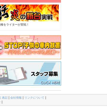
機種をライターが実戦！
く表記
会社情報
リンクについて
せ