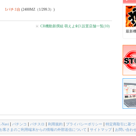
1パチ:1台
(2400MZ（1/299.3）)
CR機動新撰組 萌えよ剣3 設置店舗一覧(10)
最新
avi
パチンコ
パチスロ
利用規約
プライバシーポリシー
特定商取引に基づ
お客さまのご利用端末からの情報の外部送信について
サイトマップ
お問い合わ