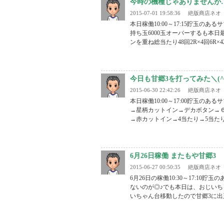
今日も楽しめました♪
今時の機種じゃありませんが
2015-07-01 19:58:36
絶版商店ネオ
本日稼働10:00～17:15貯玉の
持ち玉6000玉オーバーするも本日最
ンを重ね総当たり48回2R×4回6R×
初当たり三回だけ100回転オーバー(3
にハマリが多いです。オカルトで
今日も甘郷3を打ってみた＼(^o
2015-06-30 22:42:26
絶版商店ネオ
本日稼働10:00～17:00貯玉の
→星柄カットイン→デカボタン→６
→赤カットイン→4当たり→5当た
→リプレイ→二億四千万の瞳→レー
当たり35回2R4回6R28回15R3
全て悪調整ですが相性が良いのとこ
6月26日稼働 またもや甘郷3
2015-06-27 00:50:35
絶版商店ネオ
6月26日の稼働10:30～17:1
ないのが◎♪でも本日は、おじいちゃん
いちゃん台移動したので甘郷3に出
遊戯で総当たり43回2R4回6R37
が本当にハネ物の様に遊べます。