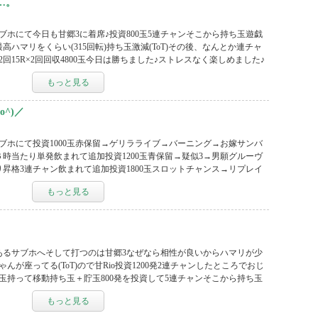
…。
あるサブホにて今日も甘郷3に着席♪投資800玉5連チャンそこから持ち玉遊戯
高ハマリをくらい(315回転)持ち玉激減(ToT)その後、なんとか連チャ
42回15R×2回回収4800玉今日は勝ちました♪ストレスなく楽しめました♪
15回転128回転150回転)だけどこの店だけなんです(-.-)他の店だと普通
もっと見る
すが？
^)／
あるサブホにて投資1000玉赤保留→ゲリラライブ→バーニング→お嫁サンバ
時当たり単発飲まれて追加投資1200玉青保留→疑似3→男願グルーヴ
り昇格3連チャン飲まれて追加投資1800玉スロットチャンス→リプレイ
ザービームがレインボー→5当たり5連チャンそこから持ち玉遊戯♪総
もっと見る
回回収3500玉負けました(ToT)ヘソ釘、スルー周りの釘、チャッカー周りの釘
のホールの甘郷3はハマリが少ないので(オカルト？)楽しめてます♪
0貯玉のあるサブホへそして打つのは甘郷3なぜなら相性が良いからハマリが少
が座ってる(ToT)ので甘Rio投資1200発2連チャンしたところでおじ
玉持って移動持ち玉＋貯玉800発を投資して5連チャンそこから持ち玉
回15R2回回収5500発大勝出来ませんが3連勝で大満足でした♪釘は激渋です
もっと見る
土曜日は娘と室内プールに行きます♪