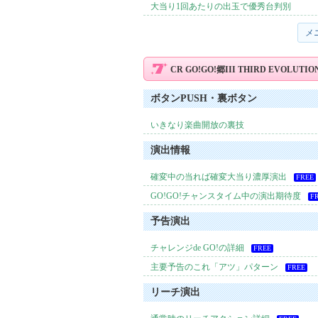
大当り1回あたりの出玉で優秀台判別
メ
CR GO!GO!郷III THIRD EVOLUTI
ボタンPUSH・裏ボタン
いきなり楽曲開放の裏技
演出情報
確変中の当れば確変大当り濃厚演出
FREE
GO!GO!チャンスタイム中の演出期待度
F
予告演出
チャレンジde GO!の詳細
FREE
主要予告のこれ「アツ」パターン
FREE
リーチ演出