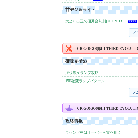
甘デジ＆ライト
大当り出玉で優秀台判別[N-T/N-TX]
FREE
メ
CR GO!GO!郷III THIRD EVOL
確変見極め
潜伏確変ランプ攻略
15R確変ランプパターン
メ
CR GO!GO!郷III THIRD EVOLUT
攻略情報
ラウンド中はオーバー入賞を狙え