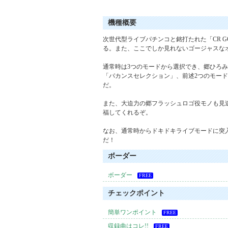
機種概要
次世代型ライブパチンコと銘打たれた「CR GO!G
る。また、ここでしか見れないゴージャスな
通常時は3つのモードから選択でき、郷ひろ
「バカンスセレクション」、前述2つのモー
だ。
また、大迫力の郷フラッシュロゴ役モノも見逃
福してくれるぞ。
なお、通常時からドキドキライブモードに突
だ！
ボーダー
ボーダー
FREE
チェックポイント
簡単ワンポイント
FREE
収録曲はコレ!!
FREE