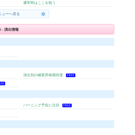
通常時はここを狙う
ニューへ戻る
ON - 演出情報
演出別の確変昇格期待度
FREE
REE
バーニング予告に注目
FREE