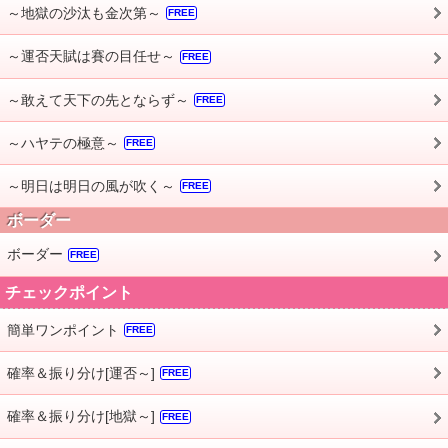
～地獄の沙汰も金次第～
FREE
～運否天賦は賽の目任せ～
FREE
～敢えて天下の先とならず～
FREE
～ハヤテの極意～
FREE
～明日は明日の風が吹く～
FREE
ボーダー
ボーダー
FREE
チェックポイント
簡単ワンポイント
FREE
確率＆振り分け[運否～]
FREE
確率＆振り分け[地獄～]
FREE