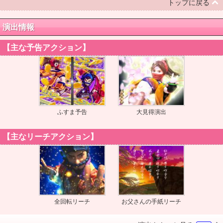
トップに戻る
演出情報
【主な予告アクション】
ふすま予告
大見得演出
【主なリーチアクション】
全回転リーチ
お父さんの手紙リーチ