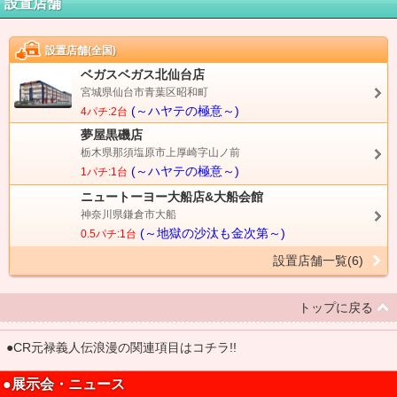
設置店舗
設置店舗(全国)
ベガスベガス北仙台店
宮城県仙台市青葉区昭和町
(～ハヤテの極意～)
4パチ:2台
夢屋黒磯店
栃木県那須塩原市上厚崎字山ノ前
(～ハヤテの極意～)
1パチ:1台
ニュートーヨー大船店&大船会館
神奈川県鎌倉市大船
(～地獄の沙汰も金次第～)
0.5パチ:1台
設置店舗一覧(6)
トップに戻る
●CR元禄義人伝浪漫の関連項目はコチラ!!
●展示会・ニュース