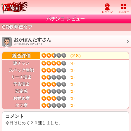
パチンコ レビュー
CR鉄拳伝タフ
おかぽんたすさん
2010-10-27 02:24:11
総合評価
（2.8）
連チャン
（4）
スペック性能
（3）
リーチ演出
（2）
予告演出
（3）
安定感
（2）
お勧め度
（3）
タフ度
（2）
コメント
今日はじめて２０連しました。
