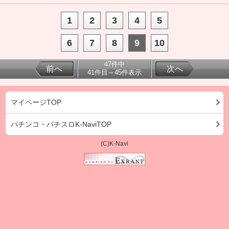
1
2
3
4
5
6
7
8
9
10
47件中
前へ
次へ
41件目～45件表示
マイページTOP
パチンコ・パチスロK-NaviTOP
(C)K-Navi