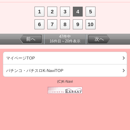
1
2
3
4
5
6
7
8
9
10
47件中
前へ
次へ
16件目～20件表示
マイページTOP
パチンコ・パチスロK-NaviTOP
(C)K-Navi