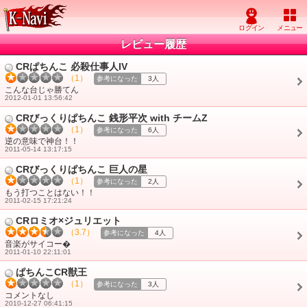
レビュー履歴
CRぱちんこ 必殺仕事人IV
（1）
参考になった
3人
こんな台じゃ勝てん
2012-01-01 13:56:42
CRびっくりぱちんこ 銭形平次 with チームZ
（1）
参考になった
6人
逆の意味で神台！！
2011-05-14 13:17:15
CRびっくりぱちんこ 巨人の星
（1）
参考になった
2人
もう打つことはない！！
2011-02-15 17:21:24
CRロミオ×ジュリエット
（3.7）
参考になった
4人
音楽がサイコー�
2011-01-10 22:11:01
ぱちんこCR獣王
（1）
参考になった
3人
コメントなし
2010-12-27 06:41:15