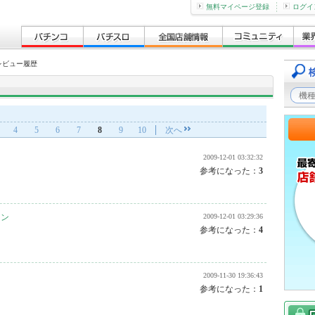
無料マイページ登録
ログイ
レビュー履歴
4
5
6
7
8
9
10
次へ
2009-12-01 03:32:32
参考になった：
3
マン
2009-12-01 03:29:36
参考になった：
4
2009-11-30 19:36:43
参考になった：
1