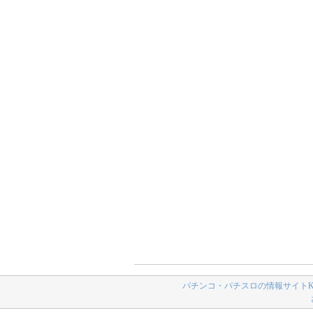
パチンコ・パチスロの情報サイトK-N