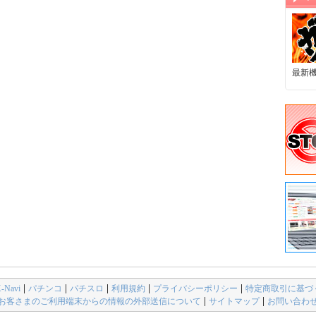
最新
avi
パチンコ
パチスロ
利用規約
プライバシーポリシー
特定商取引に基づ
お客さまのご利用端末からの情報の外部送信について
サイトマップ
お問い合わ