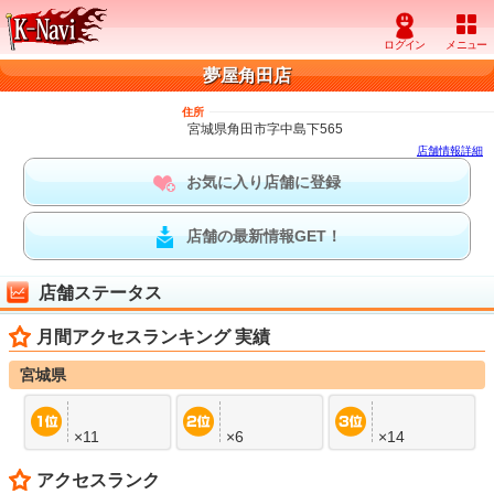
夢屋角田店
住所
宮城県角田市字中島下565
店舗情報詳細
お気に入り店舗に登録
店舗の最新情報GET！
店舗ステータス
月間アクセスランキング 実績
宮城県
×11
×6
×14
アクセスランク