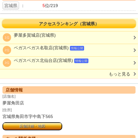
宮城県
：
5
位/219
アクセスランキング（宮城県）
夢屋多賀城店(宮城県)
1位
ベガスベガス名取店(宮城県)
情報公開
2位
ベガスベガス北仙台店(宮城県)
情報公開
3位
もっと見る
店舗情報
[店舗名]
夢屋角田店
[住所]
宮城県角田市字中島下565
店舗詳細・地図