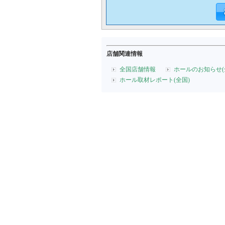
店舗関連情報
全国店舗情報
ホールのお知らせ(
ホール取材レポート(全国)