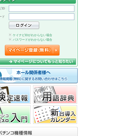
ID
ード
ケイナビIDがわからない場合
パスワードがわからない場合