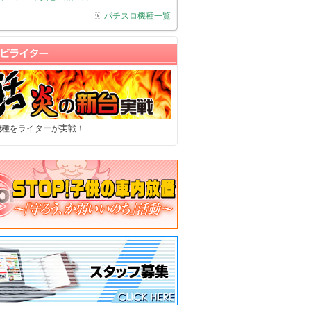
パチスロ機種一覧
機種をライターが実戦！