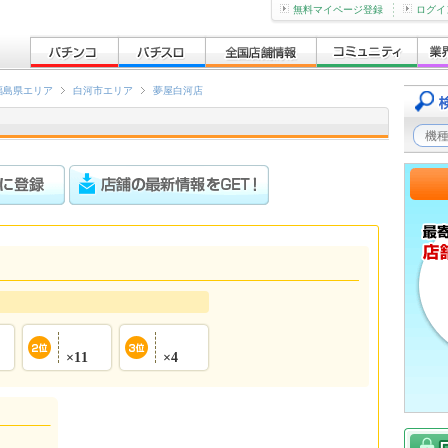
無料マイページ登録
ログイ
福島県エリア
白河市エリア
夢屋白河店
×11
×4