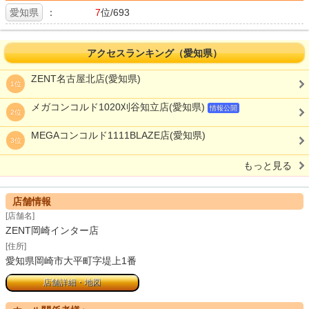
愛知県
：
7
位/693
アクセスランキング（愛知県）
ZENT名古屋北店(愛知県)
1位
メガコンコルド1020刈谷知立店(愛知県)
情報公開
2位
MEGAコンコルド1111BLAZE店(愛知県)
3位
もっと見る
店舗情報
[店舗名]
ZENT岡崎インター店
[住所]
愛知県岡崎市大平町字堤上1番
店舗詳細・地図