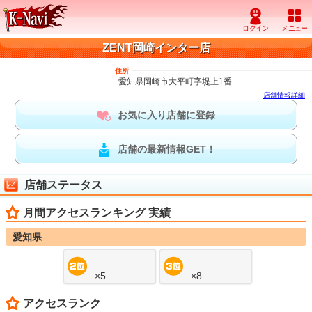
ZENT岡崎インター店
住所
愛知県岡崎市大平町字堤上1番
店舗情報詳細
お気に入り店舗に登録
店舗の最新情報GET！
店舗ステータス
月間アクセスランキング 実績
愛知県
×5
×8
アクセスランク