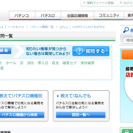
無料マイページ登録
ログイ
教えて！パチ&スロ
パチンコ機種一覧
ぱちんこ GANTZ:3 LAST BATTLE
の質問一覧
方
ホール
店
演出
導入日
収支
確変セグ
潜伏確変
確変
の関連情報