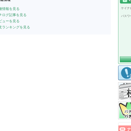
ケイナビ
の機種情報を見る
Eのパチログ記事を見る
パスワ
のレビューを見る
Eの収支ランキングを見る