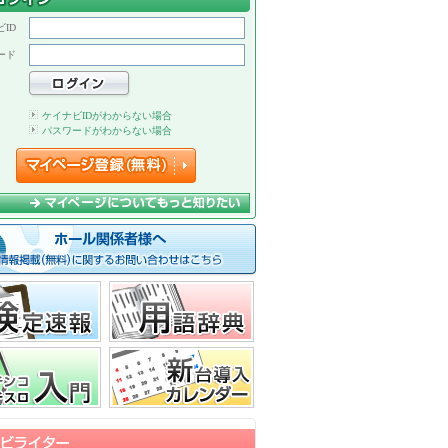
ID
ード
ケイナビIDがわからない場合
パスワードがわからない場合