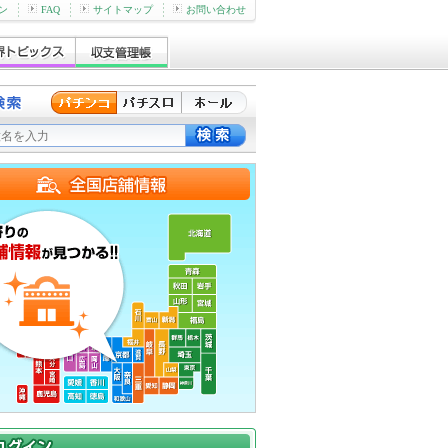
ン
FAQ
サイトマップ
お問い合わせ