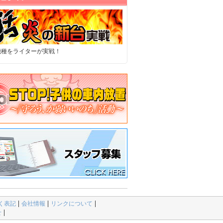
機種をライターが実戦！
く表記
会社情報
リンクについて
せ