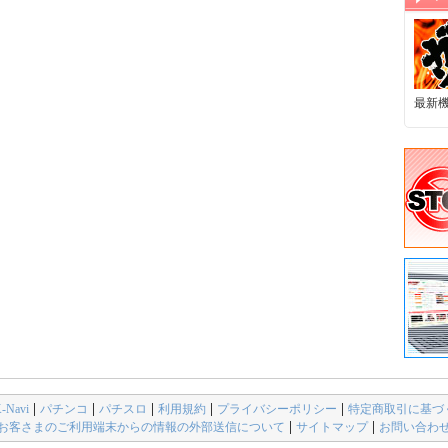
最新
avi
パチンコ
パチスロ
利用規約
プライバシーポリシー
特定商取引に基づ
お客さまのご利用端末からの情報の外部送信について
サイトマップ
お問い合わ