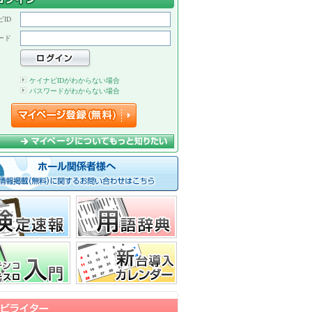
ID
ード
ケイナビIDがわからない場合
パスワードがわからない場合