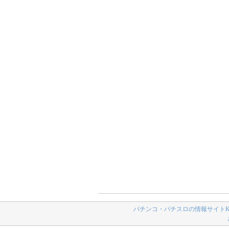
パチンコ・パチスロの情報サイトK-N