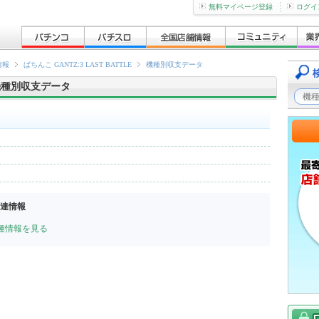
無料マイページ登録
ログイ
情報
ぱちんこ GANTZ:3 LAST BATTLE
機種別収支データ
Eの機種別収支データ
の関連情報
の機種情報を見る