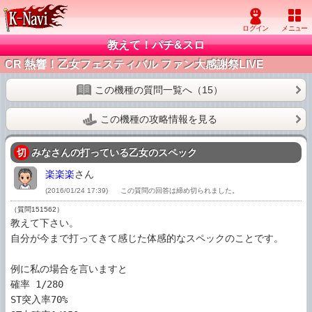
教えて！パチ&スロ
CR 熱響！乙女フェスティバル ファン大感謝祭LIVE
この機種の質問一覧へ（15）
この機種の攻略情報を見る
切
みなさんの打っている乙女のスペック
楽楽楽
さん
(2016/01/24 17:39)
この質問の回答は締め切られました。
（質問151562）
教えて下さい。

自分が今まで打ってきて感じた体感的なスペックのことです。

例に私の場合を言いますと

確率 1/280

ST突入率70%
