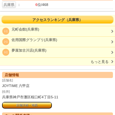
兵庫県
：
6
位/468
アクセスランキング（兵庫県）
元町会館(兵庫県)
1位
佐用国際グランプリ(兵庫県)
2位
夢屋加古川店(兵庫県)
3位
もっと見る
店舗情報
[店舗名]
JOYTIME 六甲店
[住所]
兵庫県神戸市灘区桜口町4丁目5-11
店舗詳細・地図