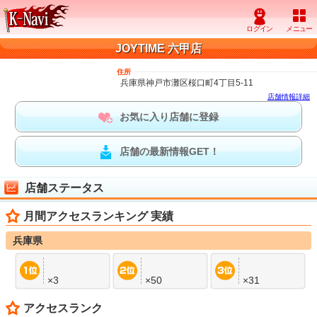
JOYTIME 六甲店
住所
兵庫県神戸市灘区桜口町4丁目5-11
店舗情報詳細
お気に入り店舗に登録
店舗の最新情報GET！
店舗ステータス
月間アクセスランキング 実績
兵庫県
×3
×50
×31
アクセスランク