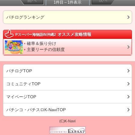
前へ
次へ
1件目～1件表示
パチログランキング
オススメ攻略情報
Pスーパー海物語IN沖縄2
確率＆振り分け
主要リーチの信頼度
パチログTOP
コミュニティTOP
マイページTOP
パチンコ・パチスロK-NaviTOP
(C)K-Navi