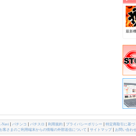
最新
avi
パチンコ
パチスロ
利用規約
プライバシーポリシー
特定商取引に基づ
お客さまのご利用端末からの情報の外部送信について
サイトマップ
お問い合わ