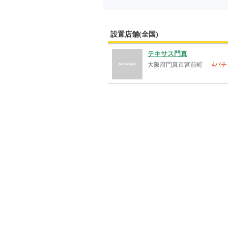
設置店舗(全国)
テキサス門真
大阪府門真市宮前町
4パチ