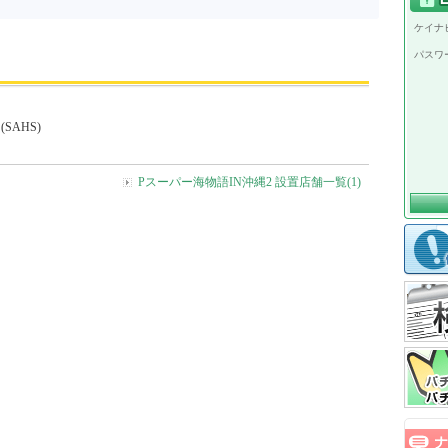
ケイナビ
パスワ
(SAHS)
Pスーパー海物語IN沖縄2 設置店舗一覧(1)