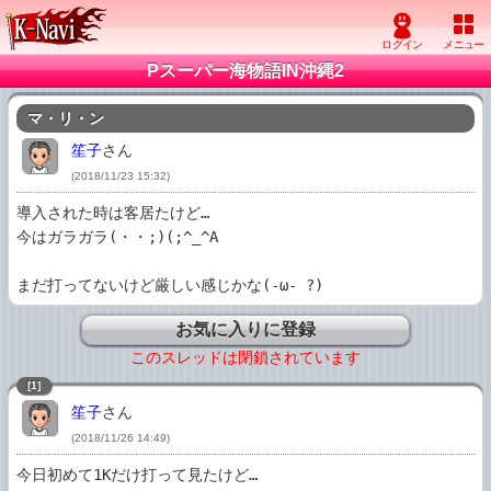
Pスーパー海物語IN沖縄2
マ・リ・ン
笙子
さん
(2018/11/23 15:32)
導入された時は客居たけど…

今はガラガラ(・・;)(;^_^A

まだ打ってないけど厳しい感じかな(-ω- ?)
お気に入りに登録
このスレッドは閉鎖されています
[1]
笙子
さん
(2018/11/26 14:49)
今日初めて1Kだけ打って見たけど…
