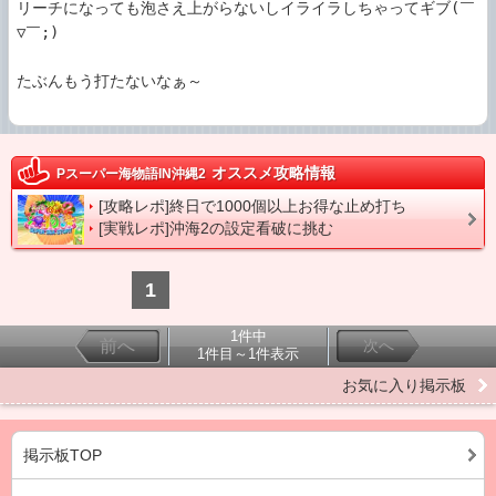
リーチになっても泡さえ上がらないしイライラしちゃってギブ(￣
▽￣;)

たぶんもう打たないなぁ～

オススメ攻略情報
Pスーパー海物語IN沖縄2
[攻略レポ]終日で1000個以上お得な止め打ち
[実戦レポ]沖海2の設定看破に挑む
1
1件中
前へ
次へ
1件目～1件表示
お気に入り掲示板
掲示板TOP