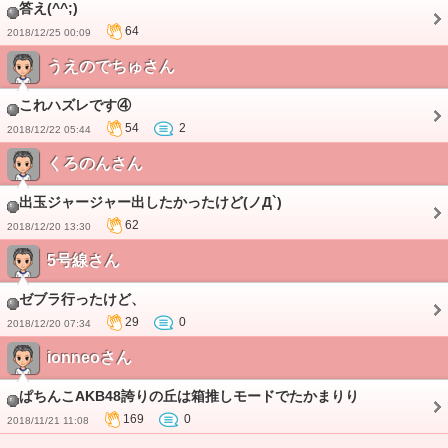
答え(^^;)
64
2018/12/25 00:09
うえのでちゅさん
これハズレです④
54
2
2018/12/22 05:44
くろのんさん
出玉ジャージャー出したかったけど(ノД`)
62
2018/12/20 13:30
5号線さん
ゼブラ行ったけど、
29
0
2018/12/20 07:34
ionneoさん
ぱちんこAKB48誇りの丘は箱推しモードでたかまりり
169
0
2018/11/21 11:08