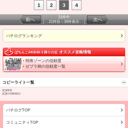
1
2
3
4
31件中
前へ
次へ
21件目～30件表示
パチログランキング
オススメ攻略情報
ぱちんこAKB48-3 誇りの丘
特殊ゾーンの信頼度
ゼブラ柄の信頼度一覧
コピーライト一覧
(C)AKS
(C)KYORAKU
パチログTOP
コミュニティTOP