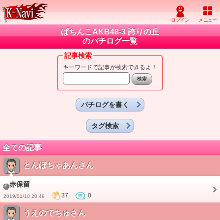
ぱちんこAKB48-3 誇りの丘
のパチログ一覧
記事検索
キーワードで記事が検索できるよ！
パチログを書く
タグ検索
全ての記事
とんぼちゃあんさん
赤保留
37
0
2019/01/10 20:49
うえのでちゅさん