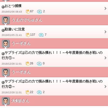
おとつ捕獲
67
2
2019/01/06 08:43
うえのでちゅさん
勘違いに注意
137
7
2019/01/05 21:41
うーぞさん
サプライズは己の力で掴み獲れ！！！～今年度最後の熱き戦いの
行方①～
26
0
2018/12/28 11:01
うーぞさん
サプライズは己の力で掴み獲れ！！！～今年度最後の熱き戦いの
行方②～
22
2
2018/12/28 11:01
大剣βさん