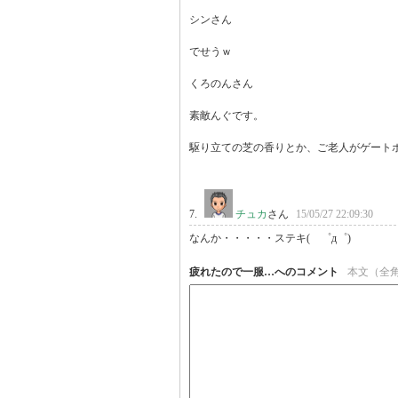
シンさん

でせうｗ

くろのんさん

素敵んぐです。

駆り立ての芝の香りとか、ご老人がゲートボ
7.
チュカ
さん
15/05/27 22:09:30
なんか・・・・・ステキ(　゜д゜)
疲れたので一服…へのコメント
本文（全角