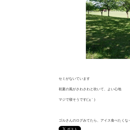
セミがないています

初夏の風がさわさわと吹いて、よい心地

マジで寝そうです(´д｀)
