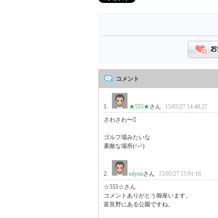
コメント
1.
★555★
さん
15/05/27 14:48:27
さわさわ〜

ゴルフ場みたいな

2.
edyon
さん
15/05/27 15:01:16
☆555☆さん

コメントありがとう御座います。

富良野にある公園ですね。
