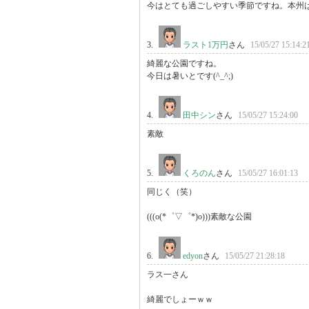
今はとても過ごしやすい季節ですね。本州
3.
ラスト1万円
さん
15/05/27 15:14:2
綺麗な公園ですね。

今日は暑いとです(^_^;)
4.
田中シン
さん
15/05/27 15:24:00
素敵
5.
くろのん
さん
15/05/27 16:01:13
同じく（笑）

(((o(*゜▽゜*)o)))素敵な公園
6.
edyon
さん
15/05/27 21:28:18
ラス一さん

綺麗でしょーｗｗ
