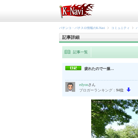
パチンコ・パチスロ情報のK-Navi
コミュニティ
記事詳細
記事一覧
疲れたので一服…
edyon
さん
ブロガーランキング：
94位