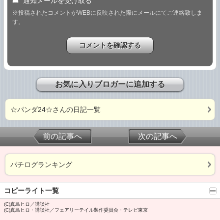
通知メールを受け取る
※投稿されたコメントがWEBに反映された際にメールにてご連絡致しま
す。
お気に入りブロガーに追加する
☆パンダ24☆さんの日記一覧
前の記事へ
次の記事へ
パチログランキング
コピーライト一覧
(C)真島ヒロ／講談社
(C)真島ヒロ・講談社／フェアリーテイル製作委員会・テレビ東京