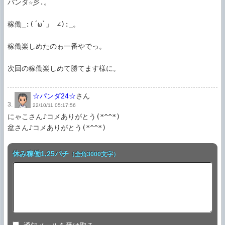
パンダ☆彡.。

稼働_:(´ω`」 ∠):_。

稼働楽しめたのゎ一番やでっ。

次回の稼働楽しめて勝てます様に。

☆パンダ24☆
さん
3.
22/10/11 05:17:56
にゃこさん♪コメありがとう(*^^*)

盆さん♪コメありがとう(*^^*)
休み稼働1,25パチ
（全角3000文字）