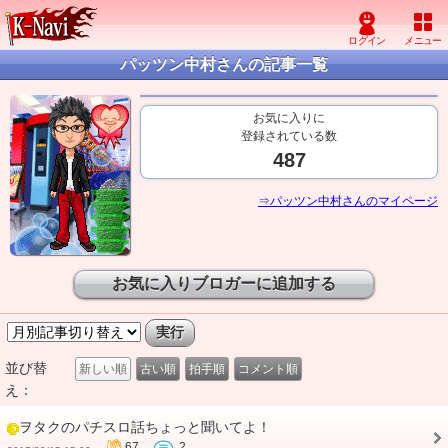
パッツン中村さんの記事一覧
お気に入りに
登録されている数
487
⇒パッツン中村さんのマイページ
お気に入りブロガーに追加する
並び替
新しい順
古い順
拍手順
コメント順
え：
ヲタクのパチスロ話ちょっと聞いてよ！
67
2