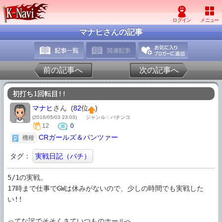
マナヒさんの記事
前の記事へ
次の記事へ
初打ち1回転目!!
マナヒ
さん (
82
位
)
(2016/05/03 23:03)
ジャンル：パチンコ
12
0
CRガールズ＆パンツァー
機種
タグ：
実戦日記（パチ）
5/1の実戦。

17時まで仕事でGWは休みがないので、少しの時間でも実戦した
い!!

ってな訳でそそくさていつものホールへ。
