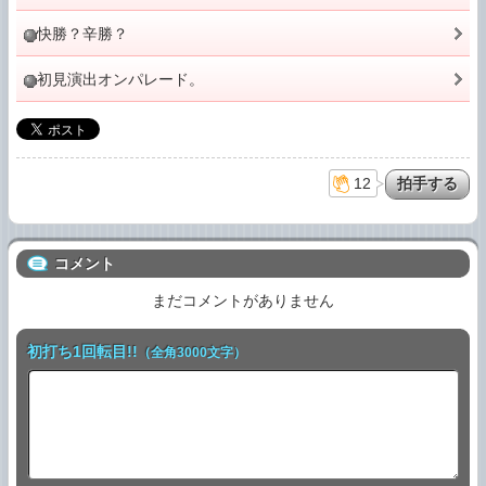
快勝？辛勝？
初見演出オンパレード。
12
コメント
まだコメントがありません
初打ち1回転目!!
（全角3000文字）