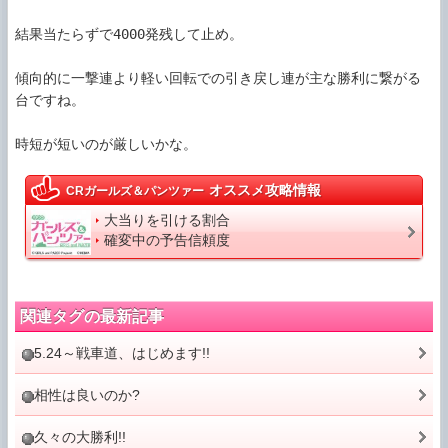
結果当たらずで4000発残して止め。

傾向的に一撃連より軽い回転での引き戻し連が主な勝利に繋がる
台ですね。

時短が短いのが厳しいかな。
オススメ攻略情報
CRガールズ＆パンツァー
大当りを引ける割合
確変中の予告信頼度
関連タグの最新記事
5.24～戦車道、はじめます!!
相性は良いのか?
久々の大勝利!!