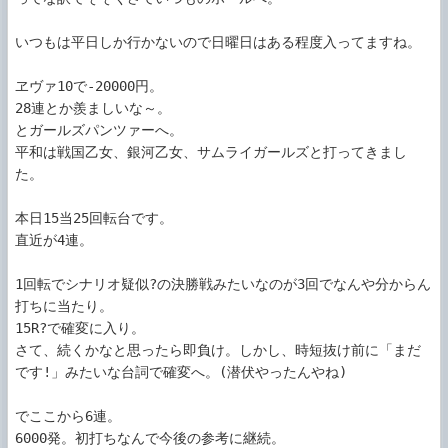
いつもは平日しか行かないので日曜日はある程度入ってますね。

ヱヴァ10で-20000円。

28連とか羨ましいな～。

とガールズパンツァーへ。

平和は戦国乙女、銀河乙女、サムライガールズと打ってきまし
た。

本日15当25回転台です。

直近が4連。

1回転でシナリオ疑似?の決勝戦みたいなのが3回でなんや分からん
打ちに当たり。

15R?で確変に入り。

さて、続くかなと思ったら即負け。しかし、時短抜け前に「まだ
です!」みたいな台詞で確変へ。(潜伏やったんやね)

でここから6連。

6000発。初打ちなんで今後の参考に継続。
