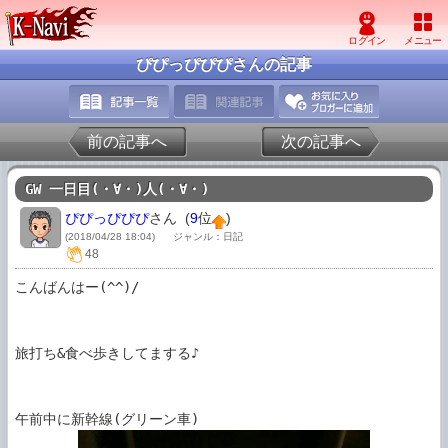
ぴぴっぴぴぴさんの記事
前の記事へ
次の記事へ
GW 一日目(・∀・)人(・∀・)
ぴぴっぴぴぴ
さん (
9
位
)
(2018/04/28 18:04)
ジャンル：日記
48
こんばんはー(^^)/

旅打ち&食べ歩きしてまする♪
