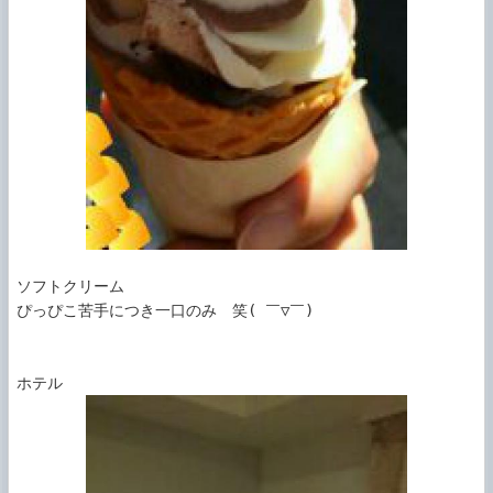
ソフトクリーム

ぴっぴこ苦手につき一口のみ　笑( ￣▽￣)
