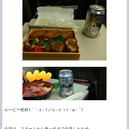
ルービー乾杯(｀・з・)ノＵ☆Ｕヽ(・ω・´)

今回は、スタートから食べ歩きで合意したため
