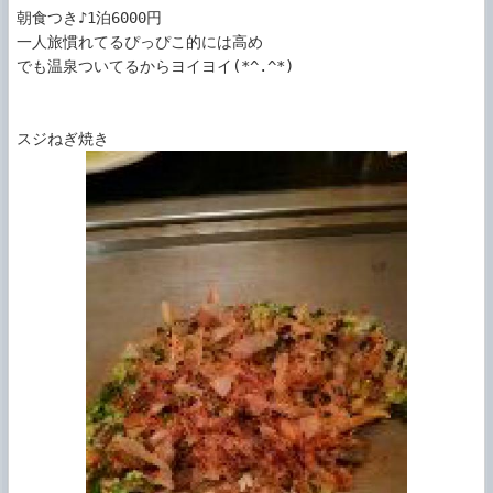
朝食つき♪1泊6000円

一人旅慣れてるぴっぴこ的には高め　

でも温泉ついてるからヨイヨイ(*^.^*)
