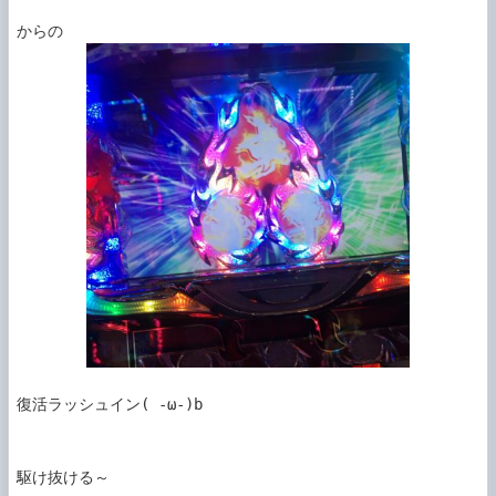
復活ラッシュイン( ‐ω‐)b

駆け抜ける～
