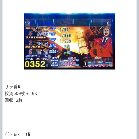
サラ番�

投資500枚＋10K

回収 2枚

(´・ω・｀)�
