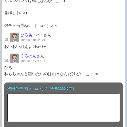
リボンパンダは確定なんか(^_^;)

目押し(>_<)

強チェ当選ね☆-（ゝω・）オケ
ひろ坊・ω・
さん
15.
18/01/23 01:31:29
おいおい狙えよ(ΦωΦ)w
くろのん
さん
16.
18/01/23 17:37:01
ひろ

次回予告ヾ(o・ω・)ノ
（全角3000文字）