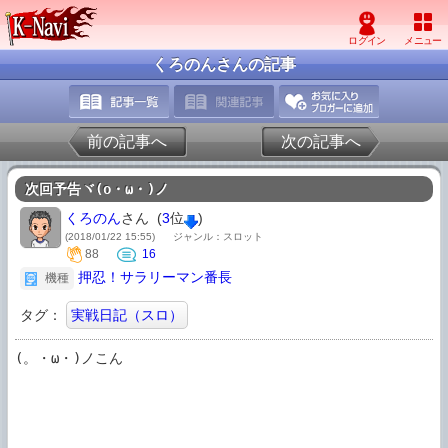
くろのんさんの記事
前の記事へ
次の記事へ
次回予告ヾ(o・ω・)ノ
くろのん
さん (
3
位
)
(2018/01/22 15:55)
ジャンル：スロット
88
16
押忍！サラリーマン番長
機種
タグ：
実戦日記（スロ）
(。・ω・)ノこん
