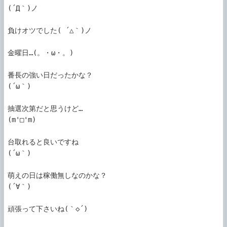
(´Д｀)ノ

負けオツでした( ´△｀)ノ

金曜日…(。・ω・。)

番長の強い日だったかな？

(´ω｀)

抽選次第だと思うけど…

(m'□'m)

台取れると良いですね

(´ω｀)

萌えの日は稼働無しなのかな？

(´∀｀)

頑張って下さいね(｀◇´)ゞ
