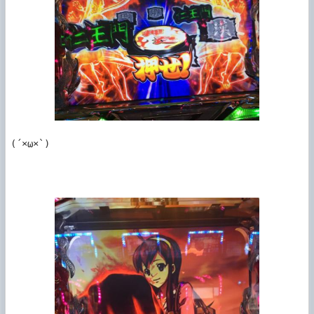
(´×ω×`)
