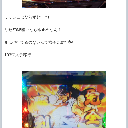
ラッシュはならず(*＿*)

リセZONE狙いなら即止めなん？

まぁ他打てるのないんで様子見続行�P

103雫ステ移行
