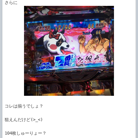
コレは揃うでしょ？

狙えんだけど(>_<)

104枚しゅーりょー？
