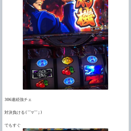
306連続強チェ

対決負ける(￣▽￣;)
