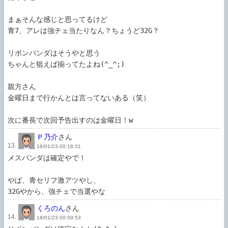
まぁそんな感じと思ってるけど

青7、アレは強チェ当たりなん？ちょうど32G？

リボンパンダはそうやと思う

ちゃんと狙えば揃ってたよね(^_^;)

親方さん

金曜日まで行かんとは言ってないある（笑）

次に番長で次回予告出すのは金曜日！w
Ｐ乃介
さん
13.
18/01/23 00:18:31
メスパンダは確定やで！

やぱ、青セリフ激アツやし、

32Gやから、強チェで当選やな
くろのん
さん
14.
18/01/23 00:59:53