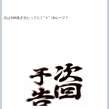
次は500過ぎ当たってた(￣▽￣)Bループ？
