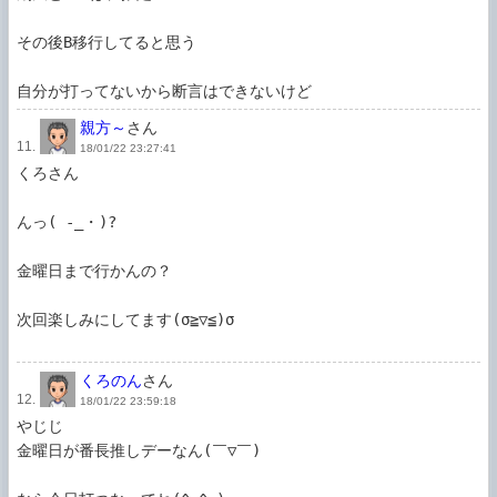
その後B移行してると思う

自分が打ってないから断言はできないけど
親方～
さん
11.
18/01/22 23:27:41
くろさん

んっ( -_・)?

金曜日まで行かんの？

次回楽しみにしてます(σ≧▽≦)σ

くろのん
さん
12.
18/01/22 23:59:18
やじじ

金曜日が番長推しデーなん(￣▽￣)
