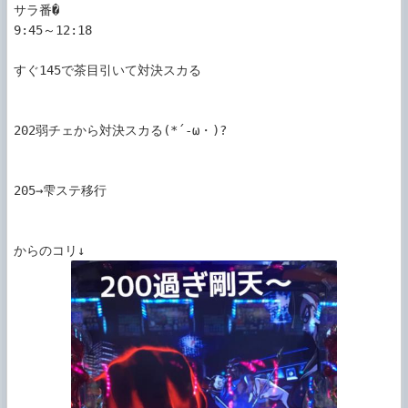
サラ番�

9:45～12:18

すぐ145で茶目引いて対決スカる

202弱チェから対決スカる(*´-ω・)?

205→雫ステ移行
