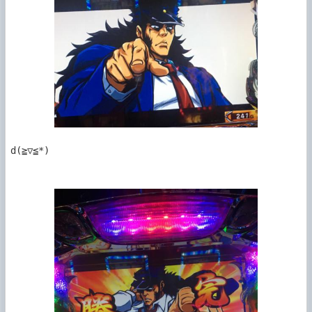
d(≧▽≦*)
