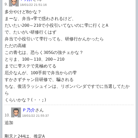
9.
18/01/22 21:51:16
多分やけどBかな？

まーな、弁当→雫で惑わされるけど、

だいたい200～210で小役引いてないのに雫に行くとA

で、たいがい研修行くはず

弁当で小役引いて雫行っても、研修行かんかったら

ただの高確

この青七は、恐らく305Gの強チェかな？

とりま、100～110、200～210

までに雫ステで見極めてる

厄介なんが、100手前で弁当からの雫

すかさずチャン目研修で、騙される

ちな、復活ラッシュインは、リボンパンダですでに当選してたか
ら

くらいかな？(・・;)
Ｐ乃介
さん
10.
18/01/22 21:55:37
追加

剛天と244は、推定A
