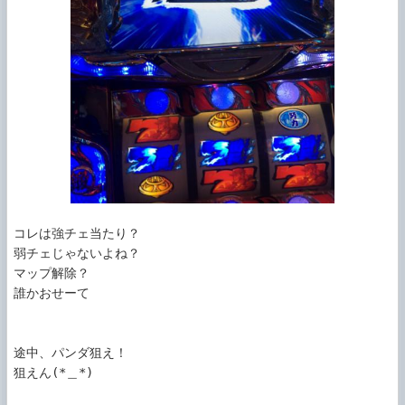
コレは強チェ当たり？

弱チェじゃないよね？

マップ解除？

誰かおせーて

途中、パンダ狙え！

狙えん(*＿*)
