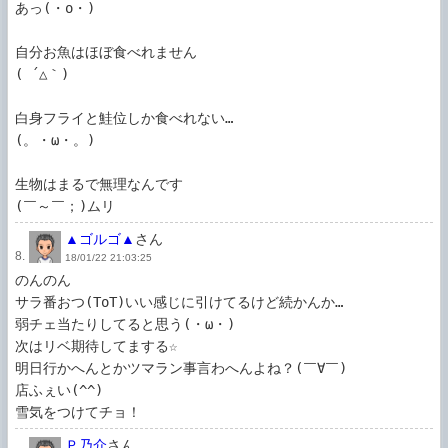
あっ(・o・)

自分お魚はほぼ食べれません

( ´△｀)

白身フライと鮭位しか食べれない…

(。・ω・。)

生物はまるで無理なんです

▲ゴルゴ▲
さん
8.
18/01/22 21:03:25
のんのん

サラ番おつ(ToT)いい感じに引けてるけど続かんか…

弱チェ当たりしてると思う(・ω・)

次はリベ期待してまする☆

明日行かへんとかツマラン事言わへんよね？(￣∀￣)

店ふぇい(^^)

雪気をつけてチョ！
Ｐ乃介
さん