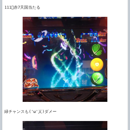
111赤7天国当たる

緑チャンスも('ω'乂)ダメー
