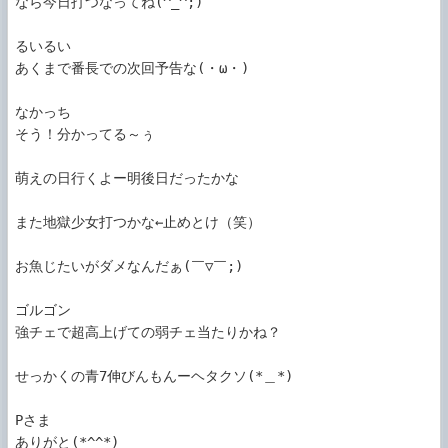
なら今日打つなってね(^_^;) 

るいるい

あくまで番長での次回予告な(・ω・)

なかっち

そう！分かってる～ぅ

萌えの日行くよー明後日だったかな

また地獄少女打つかな←止めとけ（笑）

お魚じたいがダメなんだぁ(￣▽￣;)

ゴルゴン

強チェで超高上げての弱チェ当たりかね？

せっかくの青7伸びんもんーヘタクソ(*＿*)

Pさま

ありがと(*^^*)
