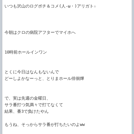
いつも沢山のログポチ＆コメ(人-ω・)アリガト☆

今朝はクロの病院アフターでマイホへ

10時前ホールインワン

とくに今日はなんもないんで

どーしよかなーっと、とりまホール徘徊燁

で、実は先週の金曜日、

サラ番打つ気満々で打てなくて

結果、番3で負けたやん

もうね、そっからサラ番が打ちたいのよww
