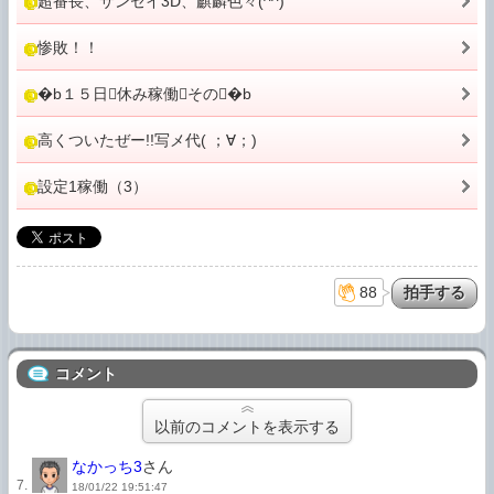
超番長、サンセイ3D、麒麟色々(^^)
惨敗！！
�b１５日休み稼働その�b
高くついたぜー!!写メ代( ；∀；)
設定1稼働（3）
88
コメント
以前のコメントを表示する
なかっち3
さん
7.
18/01/22 19:51:47