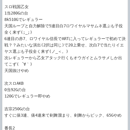
スロ戦国乙女

1当280Gの台

8k510Gでレギュラー

天国ループと自力解除で5連目白7ロワイヤルマサムネ選ぶも子役
全く来ず(;_;)

6連目の赤7、ロワイヤル信長でARTに入ってレギュラーで初めて決
戦？？みたいな演出(2択は同じ)で20上乗せ、次白7で当たりイエ
ヤス選ぶも子役全く来ず(ノ_＜。)

次レギュラーから乙女アタック行くもオウガイとムラサメしか出
てこず( ´∀｀)

天国抜けやめ

次スロAKB

0当92Gの台

120Gでレギュラー即やめ

吉宗250Gの台

すぐに俵3連、俵4連来て剣舞溜まり、剣舞からビック、65Gやめ

番長2
