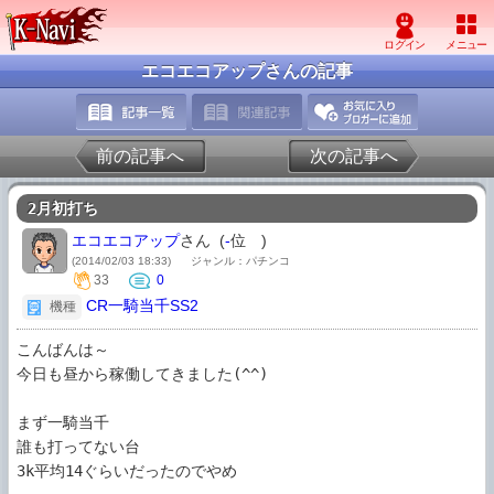
エコエコアップさんの記事
前の記事へ
次の記事へ
2月初打ち
エコエコアップ
さん (
-
位
)
(2014/02/03 18:33)
ジャンル：パチンコ
33
0
CR一騎当千SS2
機種
こんばんは～

今日も昼から稼働してきました(^^)

まず一騎当千

誰も打ってない台

3k平均14ぐらいだったのでやめ
