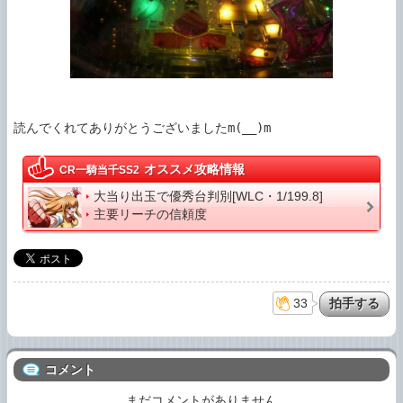
オススメ攻略情報
CR一騎当千SS2
大当り出玉で優秀台判別[WLC・1/199.8]
主要リーチの信頼度
33
コメント
まだコメントがありません