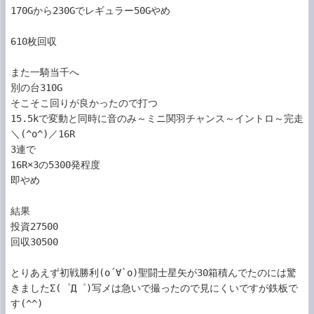
170Gから230Gでレギュラー50Gやめ

610枚回収

また一騎当千へ

別の台310G

そこそこ回りが良かったので打つ

15.5kで変動と同時に音のみ～ミニ関羽チャンス～イントロ～完走
＼(^o^)／16R

3連で

16R×3の5300発程度

即やめ

結果

投資27500

回収30500

とりあえず初戦勝利(о´∀`о)聖闘士星矢が30箱積んでたのには驚
きましたΣ(゜Д゜)写メは急いで撮ったので見にくいですが鉄板で
す(^^)
