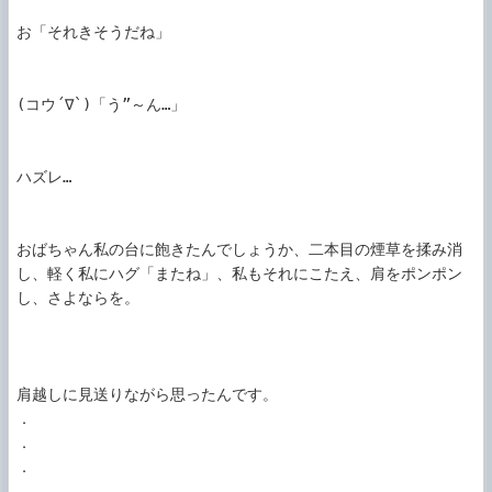
お「それきそうだね」

(コウ´∇`)「う”～ん…」

ハズレ…

おばちゃん私の台に飽きたんでしょうか、二本目の煙草を揉み消
し、軽く私にハグ「またね」、私もそれにこたえ、肩をポンポン
し、さよならを。

肩越しに見送りながら思ったんです。

．

．

．

．
