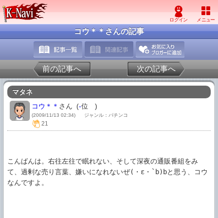
コウ＊＊さんの記事
前の記事へ
次の記事へ
マタネ
コウ＊＊
さん (
-
位
)
(2009/11/13 02:34)
ジャンル：パチンコ
21
こんばんは。右往左往で眠れない、そして深夜の通販番組をみ
て、過剰な売り言葉、嫌いになれないぜ(・ε・`b)bと思う、コウ
なんですよ。
