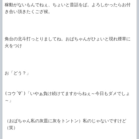
稼動がないもんでねぇ、ちょいと昔話をば。よろしかったらお付
き合い頂きたくござ候。

角台の北斗打っとりましてね。おばちゃんがひょいと現れ煙草に
火をつけ

お「どう？」

(コウ´∇`)「いやぁ負け続けてますからねぇ～今日もダメでしょ
～」

（おばちゃん私の灰皿に灰をトントン）私のじゃないですけど
（笑）
