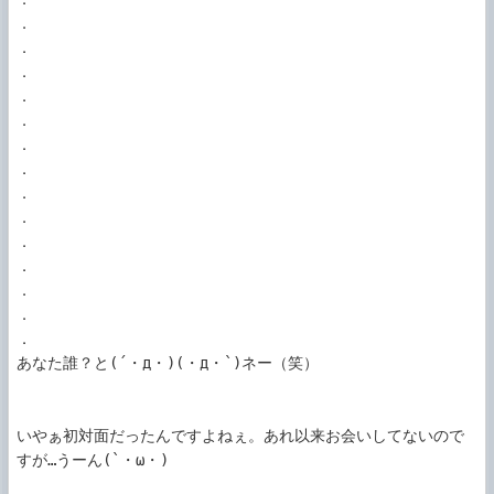
．

．

．

．

．

．

．

．

．

．

．

．

．

．

あなた誰？と(´・д・)(・д・`)ネー（笑）

いやぁ初対面だったんですよねぇ。あれ以来お会いしてないので
すが…うーん(`・ω・)
