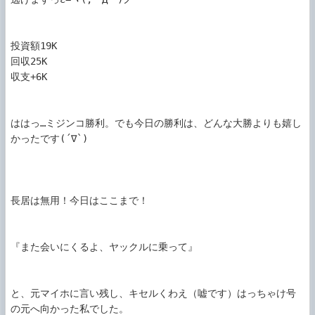
投資額19K

回収25K

収支+6K

ははっ…ミジンコ勝利。でも今日の勝利は、どんな大勝よりも嬉し
かったです(´∇`)

長居は無用！今日はここまで！

『また会いにくるよ、ヤックルに乗って』

と、元マイホに言い残し、キセルくわえ（嘘です）はっちゃけ号
の元へ向かった私でした。
