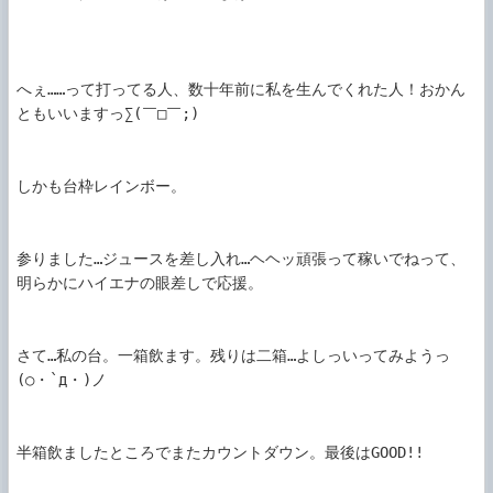
へぇ……って打ってる人、数十年前に私を生んでくれた人！おかん
ともいいますっ∑(￣□￣;)

しかも台枠レインボー。

参りました…ジュースを差し入れ…ヘヘッ頑張って稼いでねって、
明らかにハイエナの眼差しで応援。

さて…私の台。一箱飲ます。残りは二箱…よしっいってみようっ
(○・`д・)ノ

半箱飲ましたところでまたカウントダウン。最後はGOOD!!
