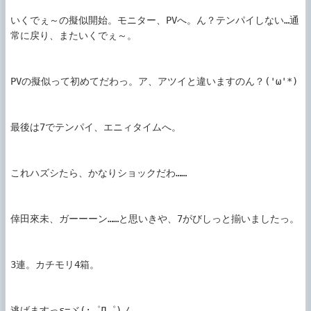
いくでぇ～の擬似開始。モニター、PVへ。ん？テンパイしない…通
常に戻り、またいくでぇ～。

PVの擬似って初めてだわっ。ア、アツイと違いますのん？('ω'*)

最後は7でテンパイ、エニィタイムへ。

これハズシたら、かなりショックだわ……

倖田來未、ガーーーン……と思いきや、7がびしっと揃いましたっ。

3連。カチモリ4箱。

逃げますっε=ヾ(;゜Д゜)ノ
