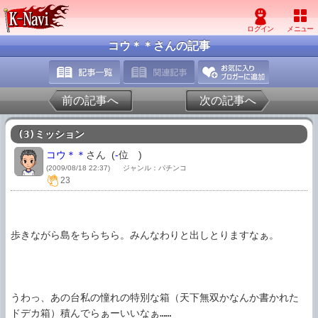
コウ＊＊さんの記事
前の記事へ
次の記事へ
(3)ミッション
コウ＊＊
さん (
-
位
)
(2009/08/18 22:37)
ジャンル：パチンコ
23
歩きながら島をちらちら。みんなわりと出しとりますなぁ。

うわっ、あの台私の憧れの特別な箱（天下無双かなんか書かれた
ドデカ箱）積んでらぁーいいなぁ……
