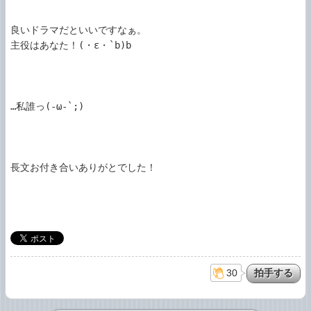
良いドラマだといいですなぁ。

主役はあなた！(・ε・`b)b

…私誰っ(-ω-`;)

長文お付き合いありがとでした！

30