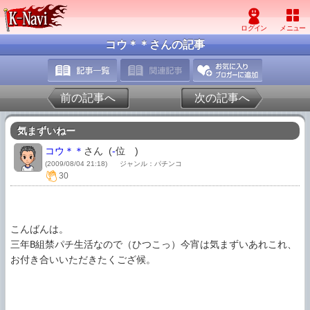
コウ＊＊さんの記事
前の記事へ
次の記事へ
気まずいねー
コウ＊＊
さん (
-
位
)
(2009/08/04 21:18)
ジャンル：パチンコ
30
こんばんは。

三年B組禁パチ生活なので（ひつこっ）今宵は気まずいあれこれ、
お付き合いいただきたくござ候。
