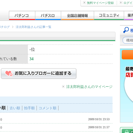
無料マイページ登録
ログイ
パチログ
涼太郎利益さんの記事一覧
-
位
れている数
34
涼太郎利益さんのマイページ
い順
古い順
拍手順
コメント順
0
2009/10/31 23:53
0
2009/10/31 21:57