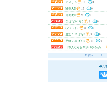
アメリカ
10
0
戦突入
15
0
虎虎虎
9
0
1ぱち5すろ
9
0
(ノ＞＜)ノ
8
0
慶次２.５ぱち
9
0
牙狼２.５ぱち
13
0
日本人ならお茶漬けやろがぃ！
前へ
1