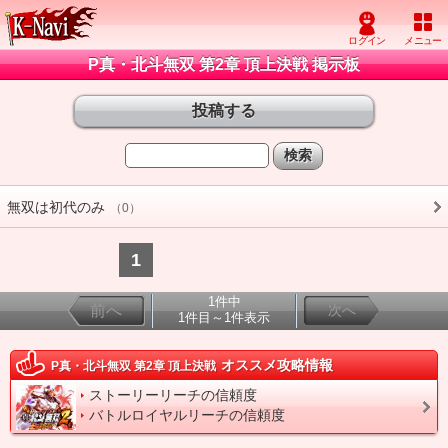
P真・北斗無双 第2章 頂上決戦 掲示板
無双は初代のみ
（0）
1
1件中
前へ
次へ
1件目～1件表示
オススメ攻略情報
P真・北斗無双 第2章 頂上決戦
ストーリーリーチの信頼度
バトルロイヤルリーチの信頼度