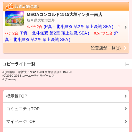
設置店舗(全国)
MEGAコンコルド1515大垣インター南店
岐阜県大垣市浅草
(P真・北斗無双 第2章 頂上決戦 SEA )
4パチ:2台
1
(P真・北斗無双 第2章 頂上決戦 SEA )
(P
パチ:2台
0.5パチ:1台
真・北斗無双 第2章 頂上決戦 SEA )
設置店舗一覧(1)
コピーライト一覧
(C)武論尊・原哲夫／NSP 1983 版権許諾証KON-920
(C)2010-2013 コーエーテクモゲームス
(C)Sammy
掲示板TOP
コミュニティTOP
マイページTOP