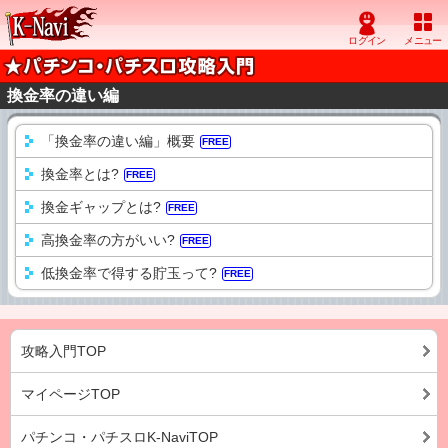
換金率の違い編
「換金率の違い編」概要
FREE
換金率とは?
FREE
換金ギャップとは?
FREE
高換金率の方がいい?
FREE
低換金率で得する貯玉って?
FREE
攻略入門TOP
マイページTOP
パチンコ・パチスロK-NaviTOP