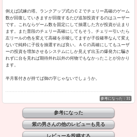
例えば試練の塔。ランクアップ式のＣＺでチェリー高確のゲーム
数が回復していきますが回復するたび追加投資するのはユーザー
です。これならゲーム数を固定にして抽選した方が投資が止まり
ます。また普段のチェリー高確にしてもそう。チェリー引いたら
左リールの色を変えて高確を示唆してますが子役確率なんて変え
ないで純粋に子役を抽選すれば良い。ＡＣの高確にしてもユーザ
ーの投資を増加させるシステムにしか見えず出玉の爆発力に騙さ
れずに台を見れば期待外れ以外の何物でもなかったことが分かり
ます。

半月客付きが持てば御の字じゃないでしょうか。
参考になった：31
紫の男さんの他のレビューも見る