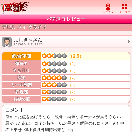
パチスロ レビュー
デビル メイ クライ 4
よしき～さん
2013-10-18 11:29:23
総合評価
（2.5）
爆発力
（2）
立ち回り
（2）
演出
（4）
リール制御
（3）
安定感
（2）
お勧め度
（2）
コメント
良かった点をあげるなら、映像・純粋なボーナスがあるぐらい

悪かった点は、コイン持ち・CZの重さと解除のしにくさ・ART中
の上乗せ(強小役以外期待出来ない所)
