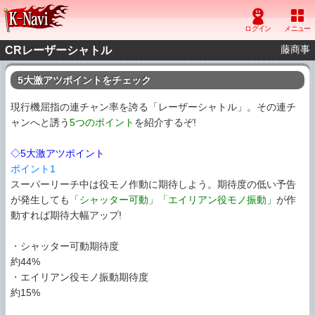
藤商事
CRレーザーシャトル
5大激アツポイントをチェック
現行機屈指の連チャン率を誇る「レーザーシャトル」。その連チ
ャンへと誘う
5つのポイント
を紹介するぞ!
◇5大激アツポイント
ポイント1
スーパーリーチ中は役モノ作動に期待しよう。期待度の低い予告
が発生しても
「シャッター可動」「エイリアン役モノ振動」
が作
動すれば期待大幅アップ!
・
シャッター可動期待度
約44%
・
エイリアン役モノ振動期待度
約15%