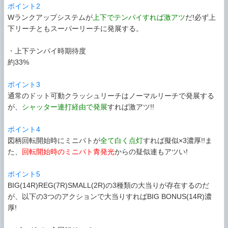
ポイント2
Wランクアップシステムが
上下でテンパイすれば激アツ
だ!必ず上
下リーチともスーパーリーチに発展する。
・
上下テンパイ時期待度
約33%
ポイント3
通常のドット可動クラッシュリーチはノーマルリーチで発展する
が、
シャッター連打経由で発展
すれば激アツ!!
ポイント4
図柄回転開始時にミニパトが
全て白く点灯
すれば擬似×3濃厚!!ま
た、
回転開始時のミニパト青発光
からの疑似連もアツい!
ポイント5
BIG(14R)REG(7R)SMALL(2R)の3種類の大当りが存在するのだ
が、以下の3つのアクションで大当りすればBIG BONUS(14R)濃
厚!