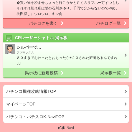
�買い物を済ませちょっと行こうかと近くのサブホ一万ずつもち
それぞれ別れ私は甘の石川さゆり、千円で分からないのでやめ。
彼氏探しにウロウロ。キン肉…
パチログを書く
パチログ一覧
CRレーザーシャトル
掲示板
シルバーで…
アブサンさん
８０すきでおわったとおもったら+２０された溿溿あるんですね

掲示板に新規投稿
掲示板一覧
パチンコ機種攻略情報TOP
マイページTOP
パチンコ・パチスロK-NaviTOP
(C)K-Navi