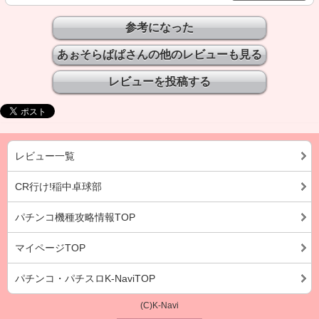
あぉそらぱぱさんの他のレビューも見る
レビュー一覧
CR行け!稲中卓球部
パチンコ機種攻略情報TOP
マイページTOP
パチンコ・パチスロK-NaviTOP
(C)K-Navi