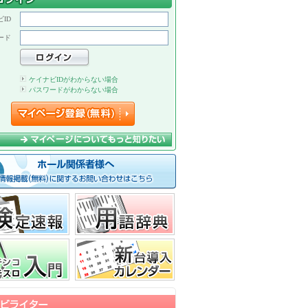
ID
ード
ケイナビIDがわからない場合
パスワードがわからない場合