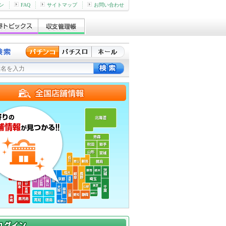
ン
FAQ
サイトマップ
お問い合わせ