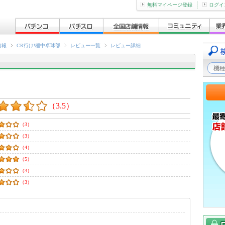
無料マイページ登録
ログイ
情報
CR行け!稲中卓球部
レビュー一覧
レビュー詳細
（3.5）
（3）
（3）
（4）
（5）
（3）
（3）