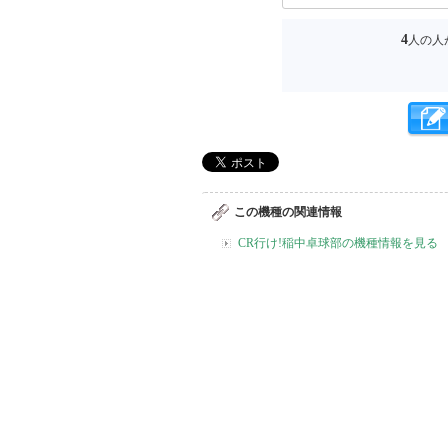
4
人の人
この機種の関連情報
CR行け!稲中卓球部の機種情報を見る