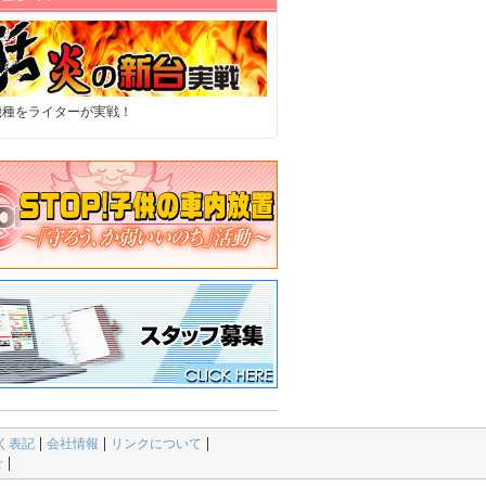
機種をライターが実戦！
く表記
会社情報
リンクについて
せ