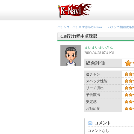
パチンコ・パチスロ情報のK-Navi
パチンコ機種攻略
CR行け!稲中卓球部
まいまいまいさん
2009-04-28 07:41:31
総合評価
連チャン
スペック性能
リーチ演出
予告演出
安定感
お勧め度
コメント
コメントなし