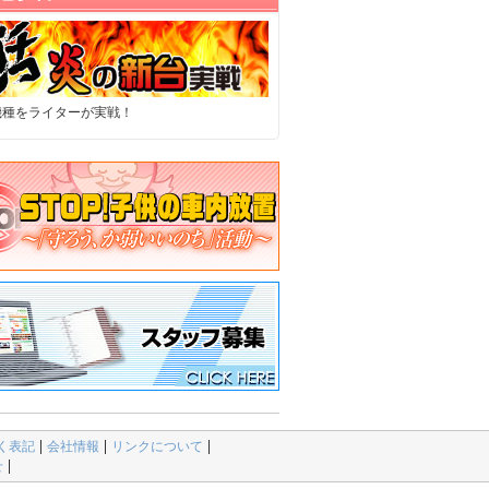
機種をライターが実戦！
く表記
会社情報
リンクについて
せ