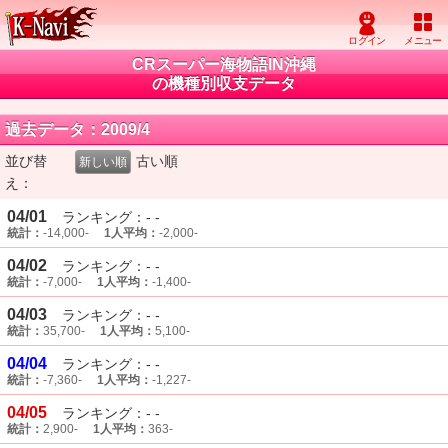
CRスーパー海物語IN沖縄
の機種別収支データ
過去データ：2009/4
並び替
古い順
新しい順
え：
04/01
ランキング：- -
統計：
-14,000-
1人平均：
-2,000-
04/02
ランキング：- -
統計：
-7,000-
1人平均：
-1,400-
04/03
ランキング：- -
統計：
35,700-
1人平均：
5,100-
04/04
ランキング：- -
統計：
-7,360-
1人平均：
-1,227-
04/05
ランキング：- -
統計：
2,900-
1人平均：
363-