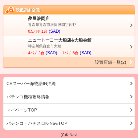
設置店舗(全国)
夢屋浪岡店
青森県青森市浪岡浪岡字佐野
(SAD)
0.5パチ:1台
ニュートーヨー大船店&大船会館
神奈川県鎌倉市大船
(SAD)
(SAD)
4パチ:3台
1パチ:6台
設置店舗一覧(2)
CRスーパー海物語IN沖縄
パチンコ機種攻略情報
マイページTOP
パチンコ・パチスロK-NaviTOP
(C)K-Navi